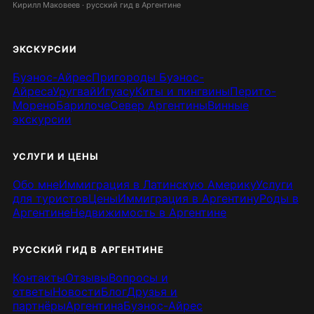
Кирилл Маковеев · русский гид в Аргентине
ЭКСКУРСИИ
Буэнос-Айрес
Пригороды Буэнос-
Айреса
Уругвай
Игуасу
Киты и пингвины
Перито-
Морено
Барилоче
Север Аргентины
Винные
экскурсии
УСЛУГИ И ЦЕНЫ
Обо мне
Иммиграция в Латинскую Америку
Услуги
для туристов
Цены
Иммиграция в Аргентину
Роды в
Аргентине
Недвижимость в Аргентине
РУССКИЙ ГИД В АРГЕНТИНЕ
Контакты
Отзывы
Вопросы и
ответы
Новости
Блог
Друзья и
партнёры
Аргентина
Буэнос-Айрес