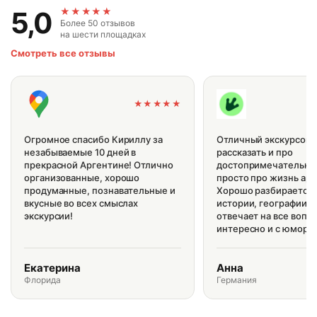
★★★★★
5,0
Более 50 отзывов
на шести площадках
Смотреть все отзывы
★★★★★
Огромное спасибо Кириллу за
Отличный экскурсово
незабываемые 10 дней в
рассказать и про
прекрасной Аргентине! Отлично
достопримечательнос
организованные, хорошо
просто про жизнь арг
продуманные, познавательные и
Хорошо разбирается 
вкусные во всех смыслах
истории, географии и
экскурсии!
отвечает на все вопр
интересно и с юмором
Екатерина
Анна
Флорида
Германия