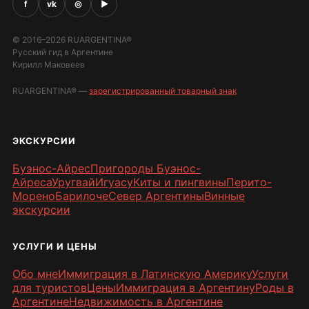
f
vk
◎
▶
© 2016–2026 RUARGENTINA®
Русский гид в Аргентине
Кирилл Маковеев
RUARGENTINA® —
зарегистрированный товарный знак
ЭКСКУРСИИ
Буэнос-Айрес
Пригороды Буэнос-
Айреса
Уругвай
Игуасу
Киты и пингвины
Перито-
Морено
Барилоче
Север Аргентины
Винные
экскурсии
УСЛУГИ И ЦЕНЫ
Обо мне
Иммиграция в Латинскую Америку
Услуги
для туристов
Цены
Иммиграция в Аргентину
Роды в
Аргентине
Недвижимость в Аргентине