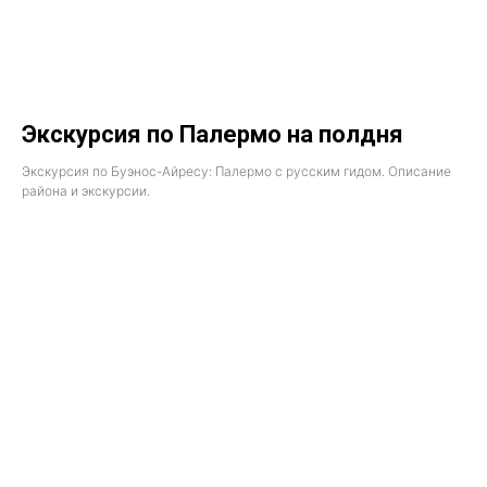
Экскурсия по Палермо на полдня
Экскурсия по Буэнос-Айресу: Палермо с русским гидом. Описание
района и экскурсии.