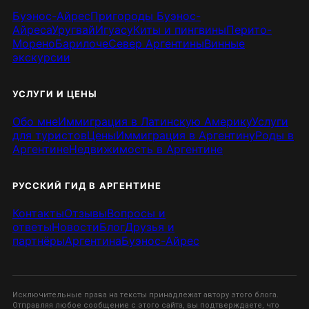
Буэнос-Айрес
Пригороды Буэнос-
Айреса
Уругвай
Игуасу
Киты и пингвины
Перито-
Морено
Барилоче
Север Аргентины
Винные
экскурсии
УСЛУГИ И ЦЕНЫ
Обо мне
Иммиграция в Латинскую Америку
Услуги
для туристов
Цены
Иммиграция в Аргентину
Роды в
Аргентине
Недвижимость в Аргентине
РУССКИЙ ГИД В АРГЕНТИНЕ
Контакты
Отзывы
Вопросы и
ответы
Новости
Блог
Друзья и
партнёры
Аргентина
Буэнос-Айрес
Исключительные права на тексты принадлежат автору этого блога.
Отправляя любое сообщение с этого сайта, вы подтверждаете, что