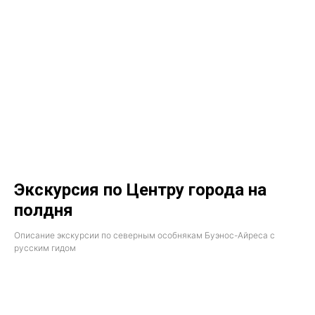
Экскурсия по Центру города на
полдня
Описание экскурсии по северным особнякам Буэнос-Айреса с
русским гидом