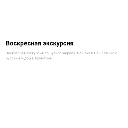
Воскресная экскурсия
Воскресная экскурсия по Буэнос-Айресу. Ла Бока и Сан-Тельмо с
русским гидом в Аргентине