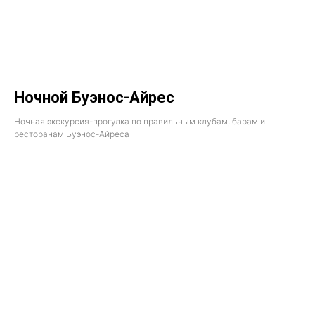
Ночной Буэнос-Айрес
Ночная экскурсия-прогулка по правильным клубам, барам и
ресторанам Буэнос-Айреса