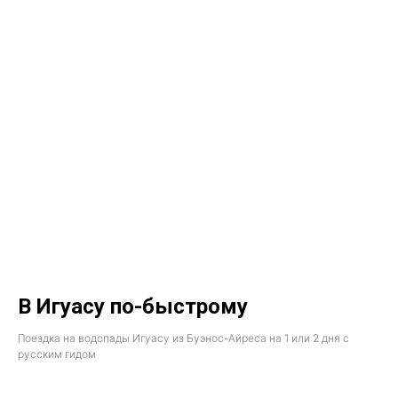
В Игуасу по-быстрому
Поездка на водопады Игуасу из Буэнос-Айреса на 1 или 2 дня с
русским гидом