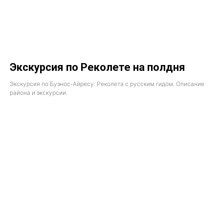
Экскурсия по Реколете на полдня
Экскурсия по Буэнос-Айресу: Реколета с русским гидом. Описание
района и экскурсии.