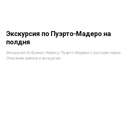
Экскурсия по Пуэрто-Мадеро на
полдня
Экскурсия по Буэнос-Айресу: Пуэрто-Мадеро с русским гидом.
Описание района и экскурсии.