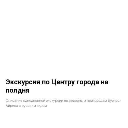
Экскурсия по Центру города на
полдня
Описание однодневной экскурсии по северным пригородам Буэнос-
Айреса с русским гидом