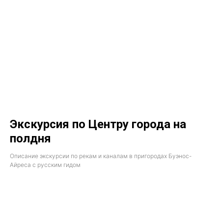
Экскурсия по Центру города на
полдня
Описание экскурсии по рекам и каналам в пригородах Буэнос-
Айреса с русским гидом