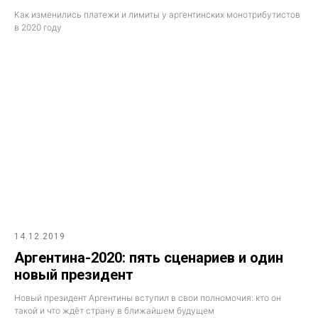
Как изменились платежи и лимиты у аргентинских монотрибутистов
в 2020 году
14.12.2019
Аргентина-2020: пять сценариев и один
новый президент
Новый президент Аргентины вступил в свои полномочия: кто он
такой и что ждёт страну в ближайшем будущем