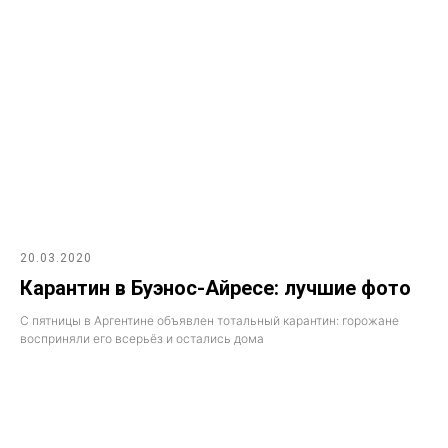
20.03.2020
Карантин в Буэнос-Айресе: лучшие фото
С пятницы в Аргентине объявлен тотальный карантин: горожане
восприняли его всерьёз и остались дома