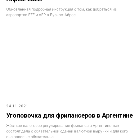
Обновлённая подробная инструкция о том, как добраться из
аэропортов EZE и AEP в Буэнос-Айрес
24.11.2021
Уголовочка для фрилансеров в Аргентине
Жёсткое налоговое регулирование фриланса в Аргентине: как
обстоят дела с обязательной сдачей валютной выручки и для кого
она вовсе не обязательна