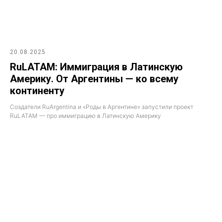
20.08.2025
RuLATAM: Иммиграция в Латинскую
Америку. От Аргентины — ко всему
континенту
Создатели RuArgentina и «Роды в Аргентине» запустили проект
RuLATAM — про иммиграцию в Латинскую Америку