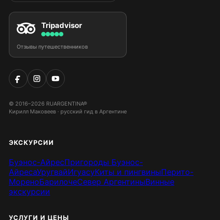
Tripadvisor
Отзывы путешественников
© 2016–2026 RUARGENTINA®
Кирилл Маковеев · русский гид в Аргентине
ЭКСКУРСИИ
Буэнос-Айрес
Пригороды Буэнос-
Айреса
Уругвай
Игуасу
Киты и пингвины
Перито-
Морено
Барилоче
Север Аргентины
Винные
экскурсии
УСЛУГИ И ЦЕНЫ