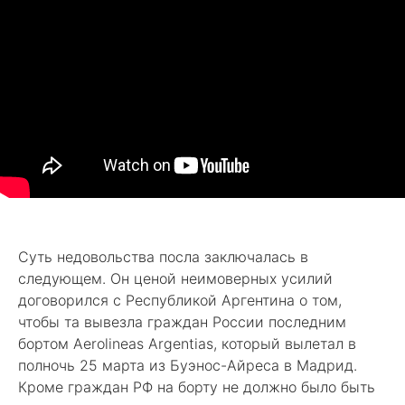
Суть недовольства посла заключалась в
следующем. Он ценой неимоверных усилий
договорился с Республикой Аргентина о том,
чтобы та вывезла граждан России последним
бортом Aerolineas Argentias, который вылетал в
полночь 25 марта из Буэнос-Айреса в Мадрид.
Кроме граждан РФ на борту не должно было быть