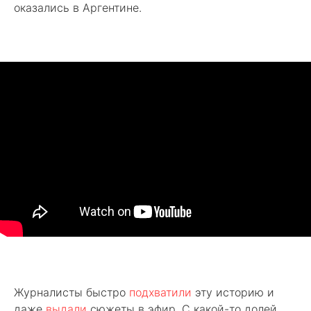
оказались в Аргентине.
Журналисты быстро
подхватили
эту историю и
даже
выдали
сюжеты в эфир. С какой-то долей