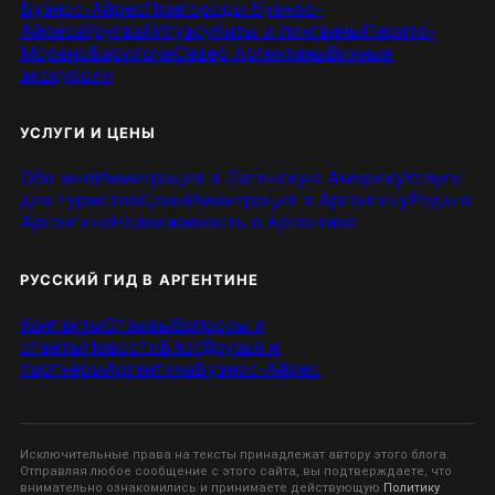
Буэнос-Айрес
Пригороды Буэнос-
Айреса
Уругвай
Игуасу
Киты и пингвины
Перито-
Морено
Барилоче
Север Аргентины
Винные
экскурсии
УСЛУГИ И ЦЕНЫ
Обо мне
Иммиграция в Латинскую Америку
Услуги
для туристов
Цены
Иммиграция в Аргентину
Роды в
Аргентине
Недвижимость в Аргентине
РУССКИЙ ГИД В АРГЕНТИНЕ
Контакты
Отзывы
Вопросы и
ответы
Новости
Блог
Друзья и
партнёры
Аргентина
Буэнос-Айрес
Исключительные права на тексты принадлежат автору этого блога.
Отправляя любое сообщение с этого сайта, вы подтверждаете, что
внимательно ознакомились и принимаете действующую
Политику