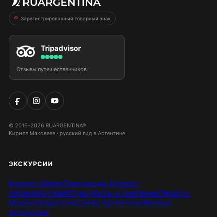
Зарегистрированный товарный знак
Tripadvisor
Отзывы путешественников
© 2016–2026 RUARGENTINA®
Кирилл Маковеев · русский гид в Аргентине
ЭКСКУРСИИ
Буэнос-Айрес
Пригороды Буэнос-
Айреса
Уругвай
Игуасу
Киты и пингвины
Перито-
Морено
Барилоче
Север Аргентины
Винные
экскурсии