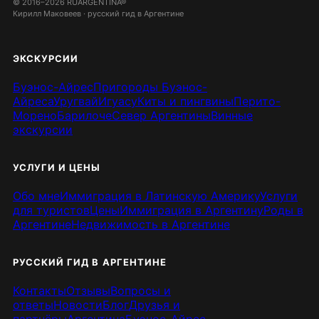
© 2016–2026 RUARGENTINA®
Кирилл Маковеев · русский гид в Аргентине
ЭКСКУРСИИ
Буэнос-Айрес
Пригороды Буэнос-
Айреса
Уругвай
Игуасу
Киты и пингвины
Перито-
Морено
Барилоче
Север Аргентины
Винные
экскурсии
УСЛУГИ И ЦЕНЫ
Обо мне
Иммиграция в Латинскую Америку
Услуги
для туристов
Цены
Иммиграция в Аргентину
Роды в
Аргентине
Недвижимость в Аргентине
РУССКИЙ ГИД В АРГЕНТИНЕ
Контакты
Отзывы
Вопросы и
ответы
Новости
Блог
Друзья и