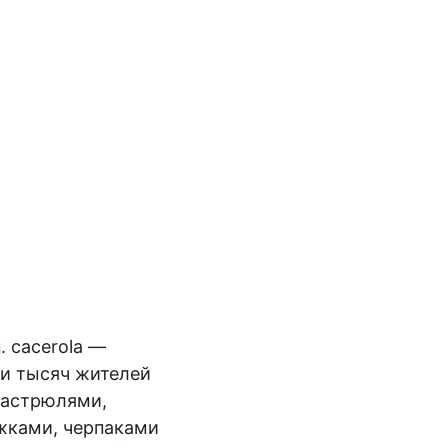
. cacerola —
ки тысяч жителей
кастрюлями,
жками, черпаками