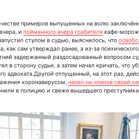
честве примеров выпущенных на волю заключён
вчера, и
пойманного вчера грабителя
кафе-мороже
 запустил стулом в судью, выяснилось, что
освобо
а, как сам утверждал ранее, а из-за психическог
тний задержанный раздосадованный вопросом суд
ел в сторону судьи, а затем начал кричать, что у
го адвоката.Другой отпущенный, на этот раз, дей
ражения коронавирусом,
напал на членов своей с
вонили в полицию и свеже вышедшего преступника