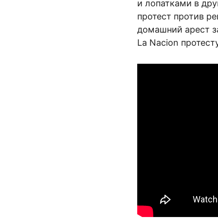
и лопатками в дру
протест против р
домашний арест з
La Nacion протес