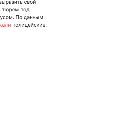
 выразить свой
з тюрем под
русом. По данным
жали
полицейские.