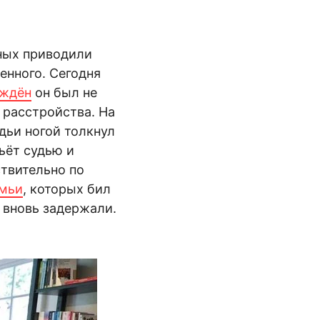
ных приводили
нного. Сегодня
ждён
он был не
о расстройства. На
ьи ногой толкнул
бьёт судью и
ствительно по
емьи
, которых бил
 вновь задержали.