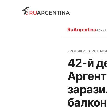
RuArgentina
Архив
ХРОНИКИ КОРОНАВИ
42-й д
Аргент
зарази
балкон