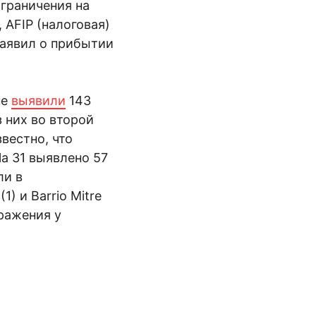
ограничения на
 AFIP (налоговая)
заявил о прибытии
не
выявили
143
з них во второй
вестно, что
la 31 выявлено 57
ли в
(1) и Barrio Mitre
ражения у