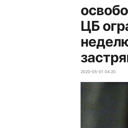
освобо
ЦБ огр
неделю
застря
2020-05-01 04:20