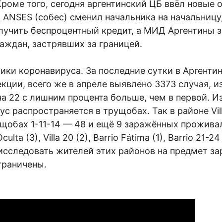
роме того, сегодня аргентинский ЦБ ввёл новые 
 ANSES (собес) сменил начальника на начальницу,
олучить беспроцентный кредит, а МИД Аргентины 
аждан, застрявших за границей.
ики коронавируса. За последние сутки в Аргенти
кции, всего же в апреле выявлено 3373 случая, и
а 22 с лишним процента больше, чем в первой. Из
ус распространяется в трущобах. Так в районе Vil
ущобах 1-11-14 — 48 и ещё 9 заражённых прожива
ta (3), Villa 20 (2), Barrio Fátima (1), Barrio 21-24 
исследовать жителей этих районов на предмет за
граничены.