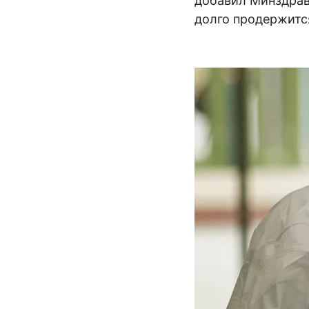
добавил Минздрав 
долго продержится