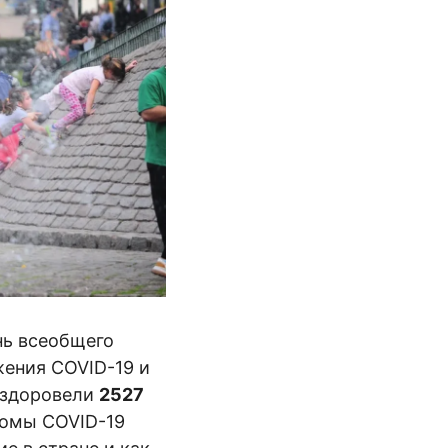
нь всеобщего
ения COVID-19 и
ыздоровели
2527
томы COVID-19