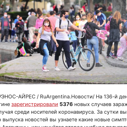
БУЭНОС-АЙРЕС / RuArgentina.Новости/ На 136-й де
нтине
зарегистрировали
5376
новых случаев зараж
учая среди носителей коронавируса. За сутки в
о выпуска новостей вы узнаете какие новые симп