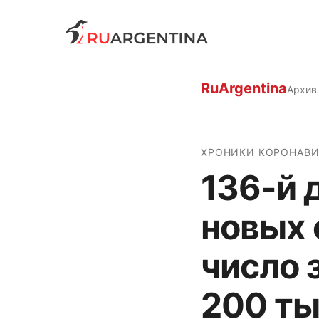
RuArgentina
Архив
ХРОНИКИ КОРОНАВИ
136-й 
новых 
число 
200 ты