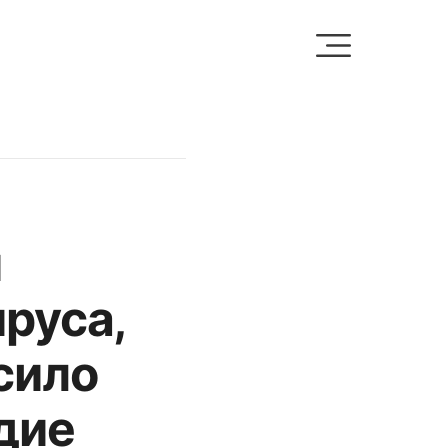
и
руса,
сило
дие