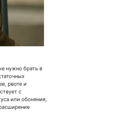
е нужно брать в
статочных
е, рвоте и
ствует с
куса или обоняния,
 расширение