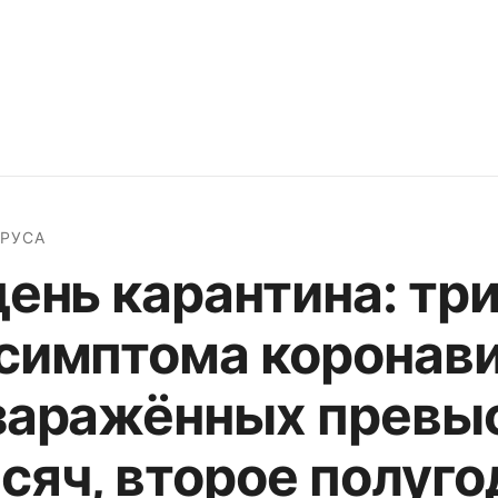
РУСА
день карантина: тр
симптома коронави
заражённых превы
сяч, второе полуго