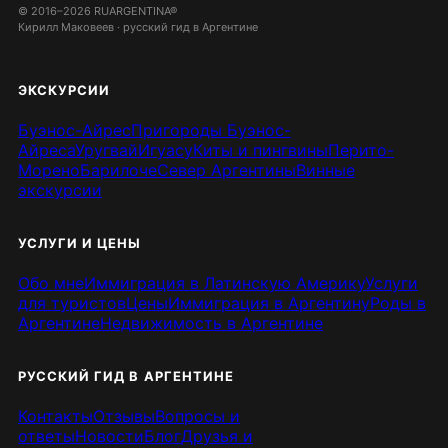
© 2016–2026 RUARGENTINA®
Кирилл Маковеев · русский гид в Аргентине
ЭКСКУРСИИ
Буэнос-Айрес
Пригороды Буэнос-
Айреса
Уругвай
Игуасу
Киты и пингвины
Перито-
Морено
Барилоче
Север Аргентины
Винные
экскурсии
УСЛУГИ И ЦЕНЫ
Обо мне
Иммиграция в Латинскую Америку
Услуги
для туристов
Цены
Иммиграция в Аргентину
Роды в
Аргентине
Недвижимость в Аргентине
РУССКИЙ ГИД В АРГЕНТИНЕ
Контакты
Отзывы
Вопросы и
ответы
Новости
Блог
Друзья и