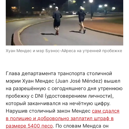
Хуан Мендес и мэр Буэнос-Айреса на утренней пробежке
Глава департамента транспорта столичной
мэрии Хуан Мендес (Juan José Méndez) вышел
на разрешённую с сегодняшнего дня утреннюю
пробежку с DNI (удостоверением личности),
который заканчивался на нечётную цифру.
Нарушив столичный закон Мендес
сам сдался
в полицию и добровольно заплатил штраф в
размере 5400 песо
. По словам Мендса он