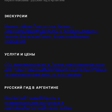
Кирилл Маковеев · русский гид в Аргентине
ЭКСКУРСИИ
Буэнос-Айрес
Пригороды Буэнос-
Айреса
Уругвай
Игуасу
Киты и пингвины
Перито-
Морено
Барилоче
Север Аргентины
Винные
экскурсии
УСЛУГИ И ЦЕНЫ
Обо мне
Иммиграция в Латинскую Америку
Услуги
для туристов
Цены
Иммиграция в Аргентину
Роды в
Аргентине
Недвижимость в Аргентине
РУССКИЙ ГИД В АРГЕНТИНЕ
Контакты
Отзывы
Вопросы и
ответы
Новости
Блог
Друзья и
партнёры
Аргентина
Буэнос-Айрес