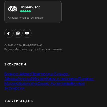
Tripadvisor
Отзывы путешественников
© 2016–2026 RUARGENTINA®
Кирилл Маковеев · русский гид в Аргентине
ЭКСКУРСИИ
Буэнос-Айрес
Пригороды Буэнос-
Айреса
Уругвай
Игуасу
Киты и пингвины
Перито-
Морено
Барилоче
Север Аргентины
Винные
экскурсии
УСЛУГИ И ЦЕНЫ