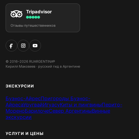
Tripadvisor
Отзывы путешественников
© 2016–2026 RUARGENTINA®
Кирилл Маковеев · русский гид в Аргентине
ЭКСКУРСИИ
Буэнос-Айрес
Пригороды Буэнос-
Айреса
Уругвай
Игуасу
Киты и пингвины
Перито-
Морено
Барилоче
Север Аргентины
Винные
экскурсии
УСЛУГИ И ЦЕНЫ