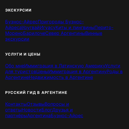
ЭКСКУРСИИ
Буэнос-Айрес
Пригороды Буэнос-
Айреса
Уругвай
Игуасу
Киты и пингвины
Перито-
Морено
Барилоче
Север Аргентины
Винные
экскурсии
УСЛУГИ И ЦЕНЫ
Обо мне
Иммиграция в Латинскую Америку
Услуги
для туристов
Цены
Иммиграция в Аргентину
Роды в
Аргентине
Недвижимость в Аргентине
РУССКИЙ ГИД В АРГЕНТИНЕ
Контакты
Отзывы
Вопросы и
ответы
Новости
Блог
Друзья и
партнёры
Аргентина
Буэнос-Айрес