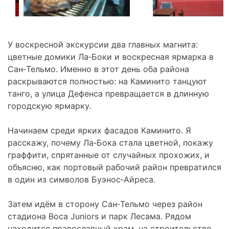
У воскресной экскурсии два главных магнита:
цветные домики Ла‑Боки и воскресная ярмарка в
Сан‑Тельмо. Именно в этот день оба района
раскрываются полностью: на Каминито танцуют
танго, а улица Дефенса превращается в длинную
городскую ярмарку.
Начинаем среди ярких фасадов Каминито. Я
расскажу, почему Ла‑Бока стала цветной, покажу
граффити, спрятанные от случайных прохожих, и
объясню, как портовый рабочий район превратился
в один из символов Буэнос‑Айреса.
Затем идём в сторону Сан‑Тельмо через район
стадиона Boca Juniors и парк Лесама. Рядом
находится православный храм, на строительство