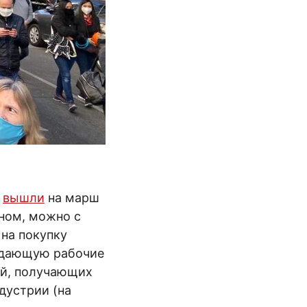
)
вышли
на марш
ном, можно с
 на покупку
, дающую рабочие
ей, получающих
дустрии (на