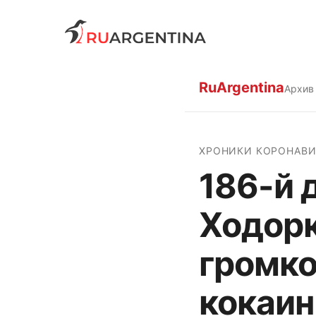
RuArgentina
Архив
ХРОНИКИ КОРОНАВИ
186-й 
Ходорк
громко
кокаин