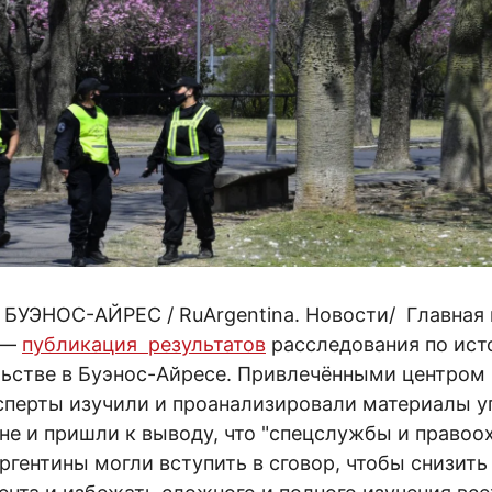
/ БУЭНОС-АЙРЕС / RuArgentina. Новости/ Главная
 —
публикация результатов
расследования по ист
ьстве в Буэнос-Айресе. Привлечёнными центром
сперты изучили и проанализировали материалы у
не и пришли к выводу, что "спецслужбы и правоо
ргентины могли вступить в сговор, чтобы снизит