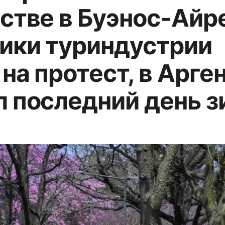
стве в Буэнос-Айр
ики туриндустрии
на протест, в Арге
 последний день 