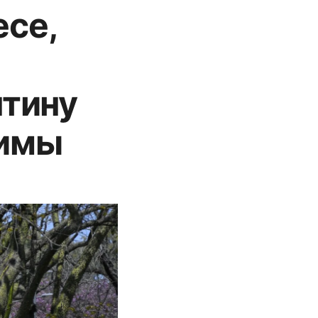
есе,
нтину
зимы