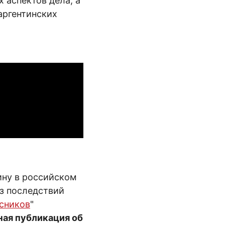
 аспектов дела, а
аргентинских
ину в российском
из последствий
сников
"
ная публикация об