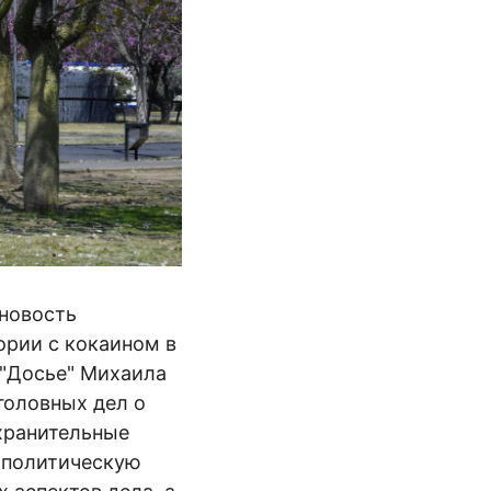
 новость
ории с кокаином в
 "Досье" Михаила
головных дел о
хранительные
ь политическую