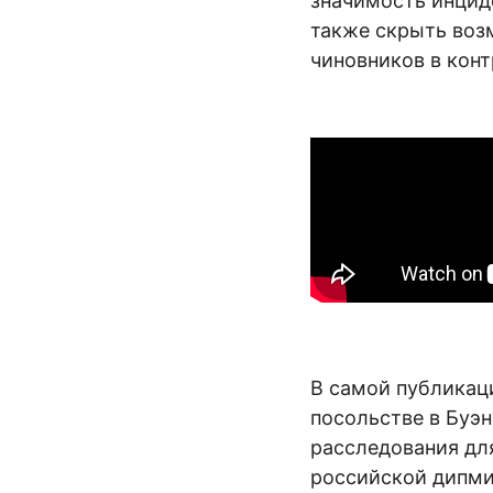
значимость инциде
также скрыть воз
чиновников в конт
В самой публикац
посольстве в Буэн
расследования для
российской дипм