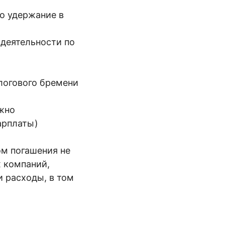
о удержание в
деятельности по
логового бремени
жно
арплаты)
ом погашения не
х компаний,
 расходы, в том