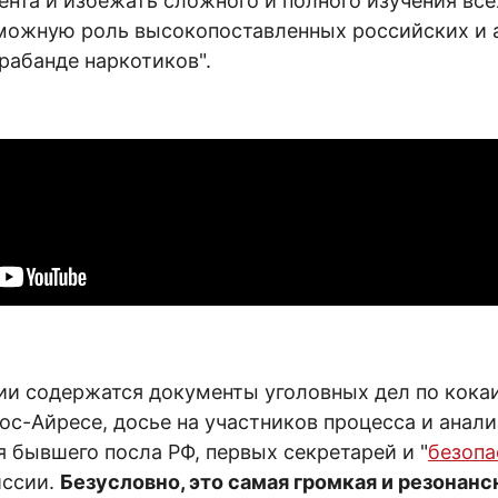
нта и избежать сложного и полного изучения всех
можную роль высокопоставленных российских и 
рабанде наркотиков".
ии содержатся документы уголовных дел по кока
ос-Айресе, досье на участников процесса и анал
 бывшего посла РФ, первых секретарей и "
безопа
иссии.
Безусловно, это самая громкая и резонанс