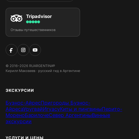
Tripadvisor
Отзывы путешественников
© 2016–2026 RUARGENTINA®
Кирилл Маковеев · русский гид в Аргентине
ЭКСКУРСИИ
Буэнос-Айрес
Пригороды Буэнос-
Айреса
Уругвай
Игуасу
Киты и пингвины
Перито-
Морено
Барилоче
Север Аргентины
Винные
экскурсии
УСЛУГИ И ЦЕНЫ