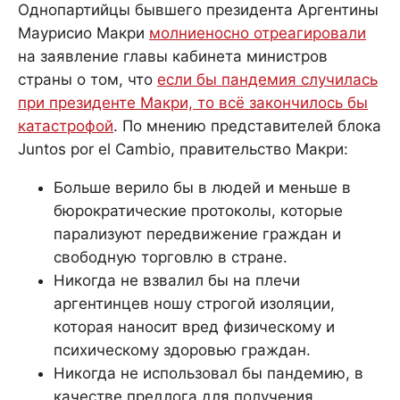
Однопартийцы бывшего президента Аргентины
Маурисио Макри
молниеносно отреагировали
на заявление главы кабинета министров
страны о том, что
если бы пандемия случилась
при президенте Макри, то всё закончилось бы
катастрофой
. По мнению представителей блока
Juntos por el Cambio, правительство Макри:
Больше верило бы в людей и меньше в
бюрократические протоколы, которые
парализуют передвижение граждан и
свободную торговлю в стране.
Никогда не взвалил бы на плечи
аргентинцев ношу строгой изоляции,
которая наносит вред физическому и
психическому здоровью граждан.
Никогда не использовал бы пандемию, в
качестве предлога для получения