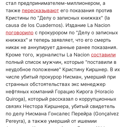
стал предпринимателем-миллионером, а
также
пересказывают
его показания против
Кристины по "Делу о записных книжках" (la
causa de los Cuadernos). Издание La Nacion
поговорило
с прокурором по "Делу о записных
книжках" и теперь заявляет, что его смерть
никак не аннулирует данные ранее показания.
Кроме того, журналисты La Nacion
составили
полный список мужчин, которые "поставили в
неудобное положение" Кристину Киршнер. В их
числе убитый прокурор Нисман, умерший при
странных обстоятельствах экс менеджер
нефтяных компаний Горацио Кирога (Horacio
Quiroga), который рассказал о коррупционных
связях Нестора Киршнера, убитый свидетель
по делу Нисмана Гонсалес Перейра (Gonçalvez
Pereyra), а также умерший от ишемии