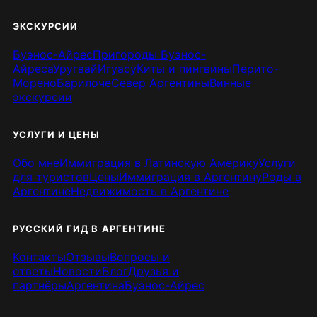
ЭКСКУРСИИ
Буэнос-Айрес
Пригороды Буэнос-
Айреса
Уругвай
Игуасу
Киты и пингвины
Перито-
Морено
Барилоче
Север Аргентины
Винные
экскурсии
УСЛУГИ И ЦЕНЫ
Обо мне
Иммиграция в Латинскую Америку
Услуги
для туристов
Цены
Иммиграция в Аргентину
Роды в
Аргентине
Недвижимость в Аргентине
РУССКИЙ ГИД В АРГЕНТИНЕ
Контакты
Отзывы
Вопросы и
ответы
Новости
Блог
Друзья и
партнёры
Аргентина
Буэнос-Айрес