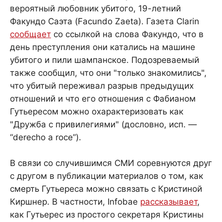
вероятный любовник убитого, 19-летний
Факундо Саэта (Facundo Zaeta). Газета Clarin
сообщает
со ссылкой на слова Факундо, что в
день преступления они катались на машине
убитого и пили шампанское. Подозреваемый
также сообщил, что они "только знакомились",
что убитый переживал разрыв предыдущих
отношений и что его отношения с Фабианом
Гутьересом можно охарактеризовать как
"Дружба с привилегиями" (дословно, исп. —
“derecho a roce”).
В связи со случившимся СМИ соревнуются друг
с другом в публикации материалов о том, как
смерть Гутьереса можно связать с Кристиной
Киршнер. В частности, Infobae
рассказывает
,
как Гутьерес из простого секретаря Кристины