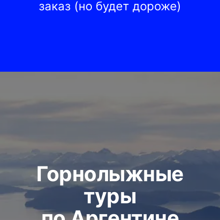
заказ (но будет дороже)
Горнолыжные
туры
по Аргентине