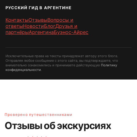
РУССКИЙ ГИД В АРГЕНТИНЕ
Контакты
Отзывы
Вопросы и
ответы
Новости
Блог
Друзья и
партнёры
Аргентина
Буэнос-Айрес
Исключительные права на тексты принадлежат автору этого блога.
Отправляя любое сообщение с этого сайта, вы подтверждаете, что
внимательно ознакомились и принимаете действующую
Политику
конфиденциальности
.
Проверено путешественниками
Отзывы об экскурсиях