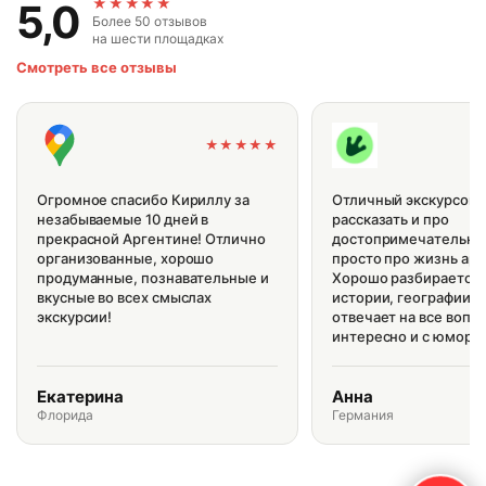
★★★★★
5,0
Более 50 отзывов
на шести площадках
Смотреть все отзывы
★★★★★
Огромное спасибо Кириллу за
Отличный экскурсово
незабываемые 10 дней в
рассказать и про
прекрасной Аргентине! Отлично
достопримечательнос
организованные, хорошо
просто про жизнь арг
продуманные, познавательные и
Хорошо разбирается 
вкусные во всех смыслах
истории, географии и
экскурсии!
отвечает на все вопр
интересно и с юмором
Екатерина
Анна
Флорида
Германия