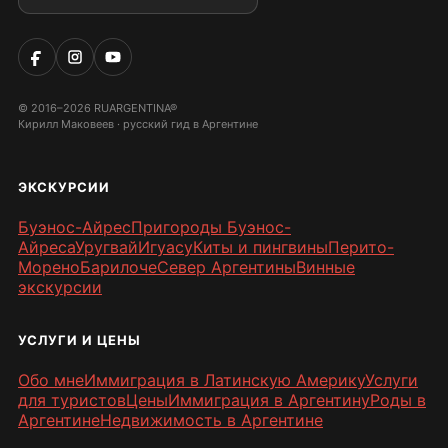
© 2016–2026 RUARGENTINA®
Кирилл Маковеев · русский гид в Аргентине
ЭКСКУРСИИ
Буэнос-Айрес
Пригороды Буэнос-
Айреса
Уругвай
Игуасу
Киты и пингвины
Перито-
Морено
Барилоче
Север Аргентины
Винные
экскурсии
УСЛУГИ И ЦЕНЫ
Обо мне
Иммиграция в Латинскую Америку
Услуги
для туристов
Цены
Иммиграция в Аргентину
Роды в
Аргентине
Недвижимость в Аргентине