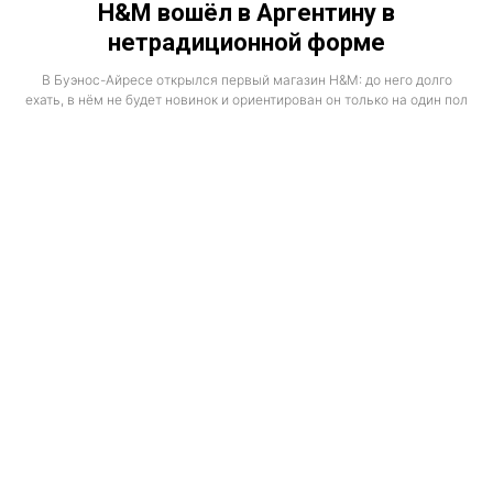
H&M вошёл в Аргентину в
нетрадиционной форме
В Буэнос-Айресе открылся первый магазин H&M: до него долго
ехать, в нём не будет новинок и ориентирован он только на один пол