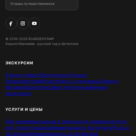
Отзывы путешественников
© 2016–2026 RUARGENTINA®
Кирилл Маковеев · русский гид в Аргентине
ЭКСКУРСИИ
Буэнос-Айрес
Пригороды Буэнос-
Айреса
Уругвай
Игуасу
Киты и пингвины
Перито-
Морено
Барилоче
Север Аргентины
Винные
экскурсии
УСЛУГИ И ЦЕНЫ
Обо мне
Иммиграция в Латинскую Америку
Услуги
для туристов
Цены
Иммиграция в Аргентину
Роды в
Аргентине
Недвижимость в Аргентине