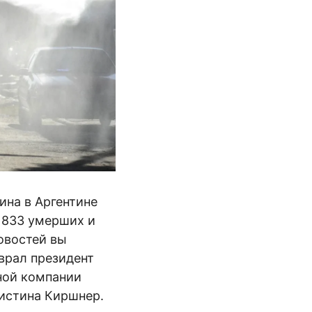
ина в Аргентине
 833 умерших и
овостей вы
оврал президент
ной компании
ристина Киршнер.