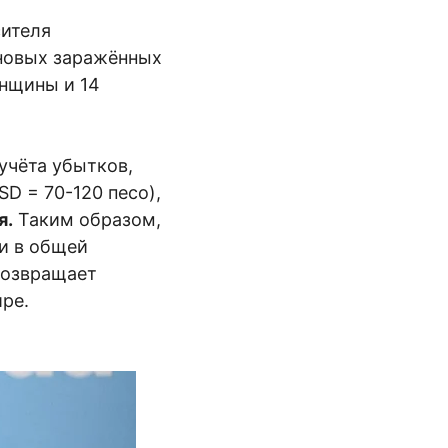
сителя
 новых заражённых
енщины и 14
учёта убытков,
SD = 70-120 песо),
я.
Таким образом,
ли в общей
возвращает
ре.