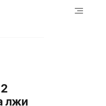
12
а лжи