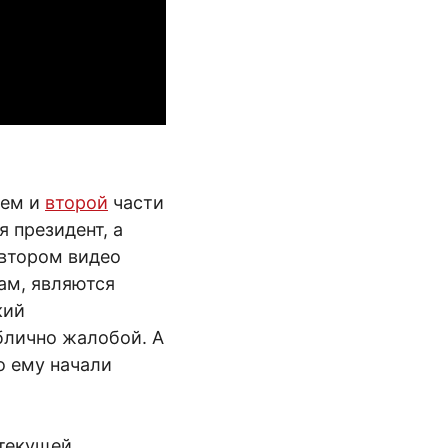
атем и
второй
части
 президент, а
 втором видео
ам, являются
кий
блично жалобой. А
о ему начали
 текущей