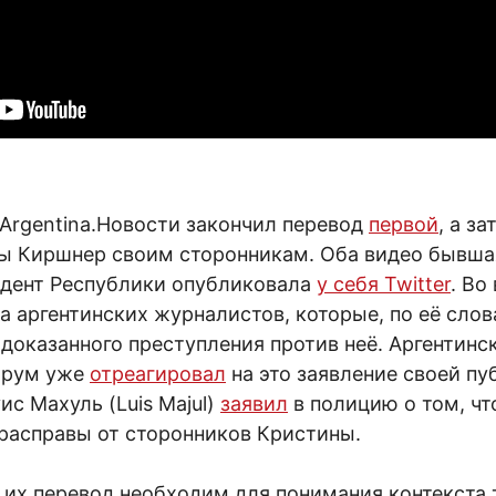
uArgentina.Новости закончил перевод
первой
, а з
ы Киршнер своим сторонникам. Оба видео бывшая
идент Республики опубликовала
у себя Twitter
. Во
а аргентинских журналистов, которые, по её слов
доказанного преступления против неё. Аргентинс
орум уже
отреагировал
на это заявление своей пу
с Махуль (Luis Majul)
заявил
в полицию о том, чт
 расправы от сторонников Кристины.
 их перевод необходим для понимания контекста