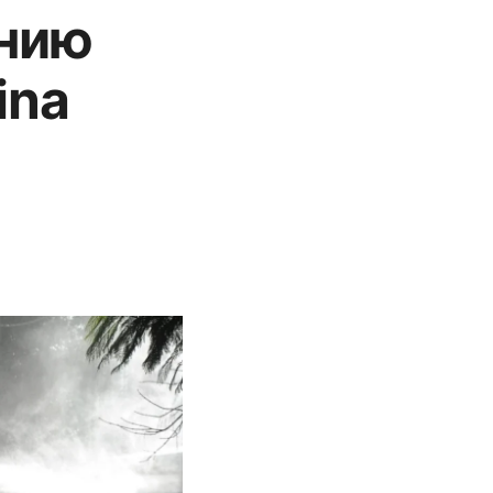
ению
ina