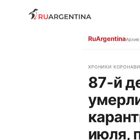
RuArgentina
Архив
ХРОНИКИ КОРОНАВИ
87-й д
умерли
карант
июля, 