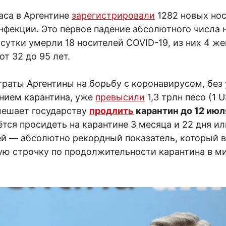
аса в Аргентине
зарегистрировали
1282 новых но
нфекции. Это первое падение абсолютного числа
 сутки умерли 18 носителей COVID-19, из них 4 ж
т 32 до 95 лет.
раты Аргентины на борьбу с коронавирусом, без 
ением карантина, уже
превысили
1,3 трлн песо (1 U
 мешает государству
продлить
карантин до 12 июл
тся просидеть на карантине 3 месяца и 22 дня и
ей — абсолютно рекордный показатель, который 
ую строчку по продолжительности карантина в ми