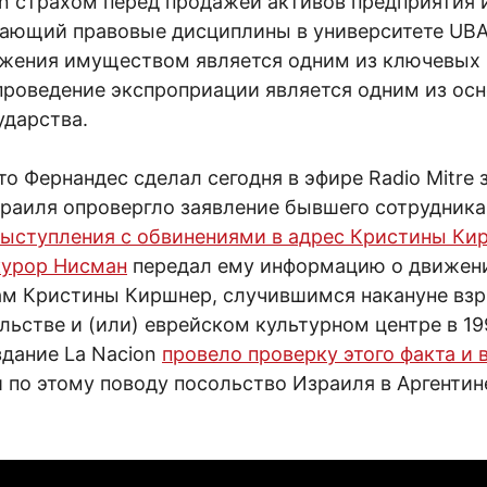
in страхом перед продажей активов предприятия
дающий правовые дисциплины в университете UBA
яжения имуществом является одним из ключевых 
 проведение экспроприации является одним из ос
ударства.
о Фернандес сделал сегодня в эфире Radio Mitre 
раиля опровергло заявление бывшего сотрудника
выступления с обвинениями в адрес Кристины Ки
курор Нисман
передал ему информацию о движен
м Кристины Киршнер, случившимся накануне взр
ьстве и (или) еврейском культурном центре в 19
здание La Nacion
провело проверку этого факта и
 по этому поводу посольство Израиля в Аргентин