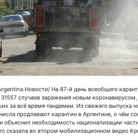
Argentina.Новости/ На 87-й день всеобщего карант
 31557 случаев заражения новым коронавирусом,
их за всё время пандемии. Из свежего выпуска н
 числа продлевают карантин в Аргентине, о чём с
он объяснил необходимость национализации част
 что сказала во втором мобилизационном видео К