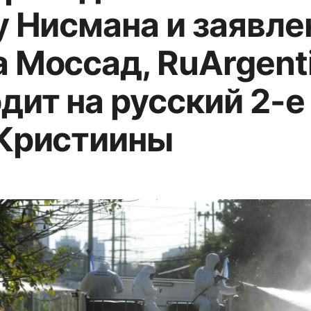
у Нисмана и заявл
 Моссад, RuArgent
дит на русский 2-е
 Кристиины