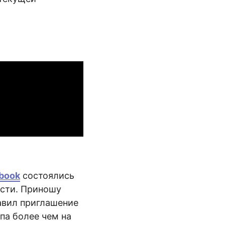
ebook
состоялись
ости. Приношу
равил приглашение
ппа более чем на