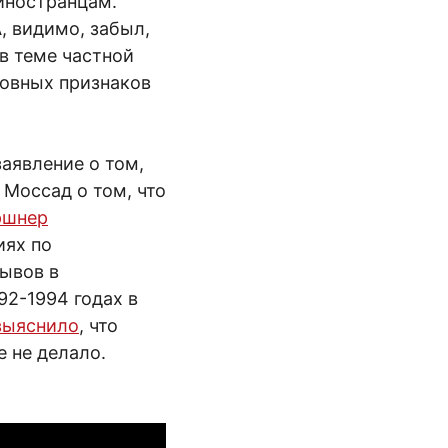
 иностранцам.
, видимо, забыл,
в теме частной
новных признаков
заявление о том,
 Моссад о том, что
ршнер
иях по
ывов в
92-1994 годах в
 выяснило
, что
е не делало.