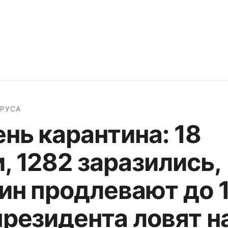
РУСА
ень карантина: 18
, 1282 заразились,
ин продлевают до 
президента ловят н