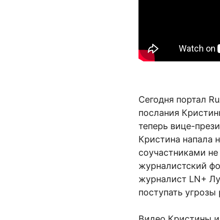
Сегодня портал R
послания Кристин
теперь вице-през
Кристина напала н
соучастниками не 
журналистский ф
журналист LN+ Луи
поступать угрозы
Видео Кристины и