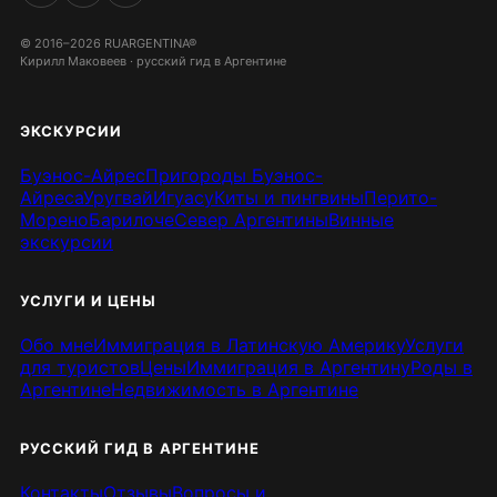
© 2016–2026 RUARGENTINA®
Кирилл Маковеев · русский гид в Аргентине
ЭКСКУРСИИ
Буэнос-Айрес
Пригороды Буэнос-
Айреса
Уругвай
Игуасу
Киты и пингвины
Перито-
Морено
Барилоче
Север Аргентины
Винные
экскурсии
УСЛУГИ И ЦЕНЫ
Обо мне
Иммиграция в Латинскую Америку
Услуги
для туристов
Цены
Иммиграция в Аргентину
Роды в
Аргентине
Недвижимость в Аргентине
РУССКИЙ ГИД В АРГЕНТИНЕ
Контакты
Отзывы
Вопросы и