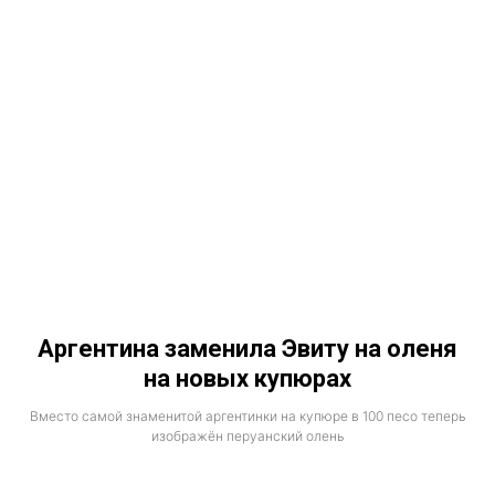
Аргентина заменила Эвиту на оленя
на новых купюрах
Вместо самой знаменитой аргентинки на купюре в 100 песо теперь
изображён перуанский олень