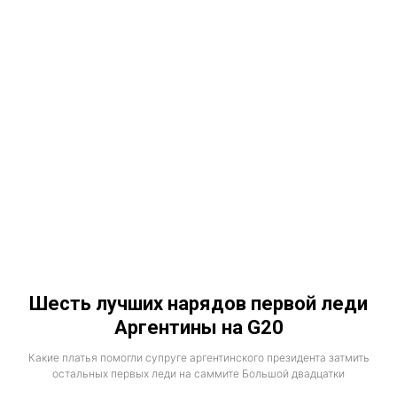
Шесть лучших нарядов первой леди
Аргентины на G20
Какие платья помогли супруге аргентинского президента затмить
остальных первых леди на саммите Большой двадцатки