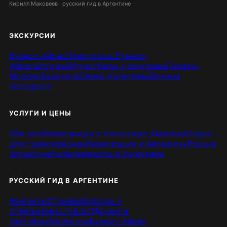
Кирилл Маковеев · русский гид в Аргентине
ЭКСКУРСИИ
Буэнос-Айрес
Пригороды Буэнос-
Айреса
Уругвай
Игуасу
Киты и пингвины
Перито-
Морено
Барилоче
Север Аргентины
Винные
экскурсии
УСЛУГИ И ЦЕНЫ
Обо мне
Иммиграция в Латинскую Америку
Услуги
для туристов
Цены
Иммиграция в Аргентину
Роды в
Аргентине
Недвижимость в Аргентине
РУССКИЙ ГИД В АРГЕНТИНЕ
Контакты
Отзывы
Вопросы и
ответы
Новости
Блог
Друзья и
партнёры
Аргентина
Буэнос-Айрес