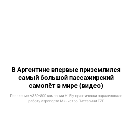
В Аргентине впервые приземлился
самый большой пассажирский
самолёт в мире (видео)
Появление A380-800 компании Hi Fly практически парализовало
работу аэропорта Министро Пистарини EZE