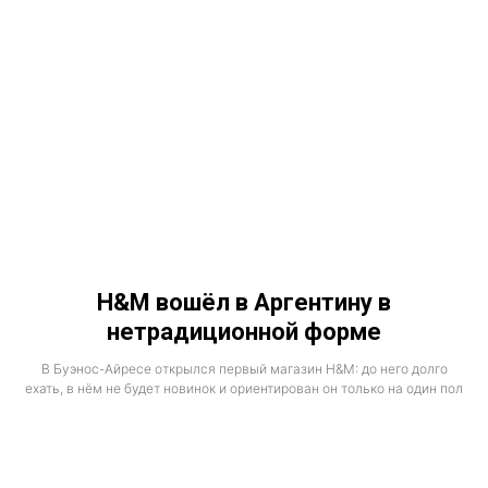
H&M вошёл в Аргентину в
нетрадиционной форме
В Буэнос-Айресе открылся первый магазин H&M: до него долго
ехать, в нём не будет новинок и ориентирован он только на один пол