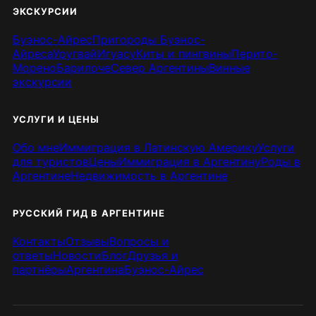
ЭКСКУРСИИ
Буэнос-Айрес
Пригороды Буэнос-
Айреса
Уругвай
Игуасу
Киты и пингвины
Перито-
Морено
Барилоче
Север Аргентины
Винные
экскурсии
УСЛУГИ И ЦЕНЫ
Обо мне
Иммиграция в Латинскую Америку
Услуги
для туристов
Цены
Иммиграция в Аргентину
Роды в
Аргентине
Недвижимость в Аргентине
РУССКИЙ ГИД В АРГЕНТИНЕ
Контакты
Отзывы
Вопросы и
ответы
Новости
Блог
Друзья и
партнёры
Аргентина
Буэнос-Айрес