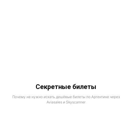
Секретные билеты
Почему не нужно искать дешёвые билеты по Аргентине через
Aviasales и Skyscanner