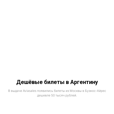
Дешёвые билеты в Аргентину
В выдаче Aviasales появились билеты из Москвы в Буэнос-Айрес
дешевле 50 тысяч рублей.