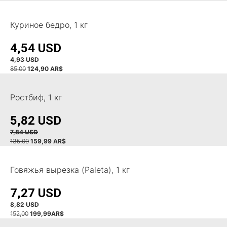
Куриное бедро, 1 кг
4,54 USD
4,93 USD
85,00
124,90 AR$
Ростбиф, 1 кг
5,82 USD
7,84 USD
135,00
159,99 AR$
Говяжья вырезка (Paleta), 1 кг
7,27 USD
8,82 USD
152,00
199,99AR$