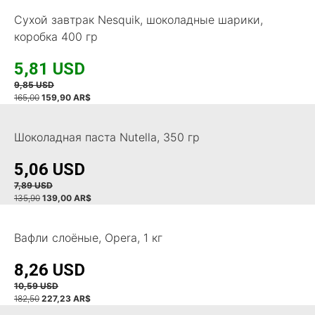
Сухой завтрак Nesquik, шоколадные шарики,
коробка 400 гр
5,81 USD
9,85 USD
165,00
159,90 AR
$
Шоколадная паста Nutella, 350 гр
5,06 USD
7,89 USD
135,90
139,00 AR$
Вафли слоёные, Opera, 1 кг
8,26 USD
10,59 USD
182,50
227,23 AR$