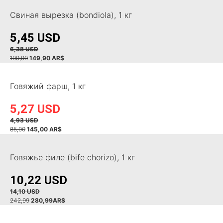
Свиная вырезка (bondiola), 1 кг
5,45 USD
6,38 USD
109,90
149,90
AR$
Говяжий фарш, 1 кг
5,27 USD
4,93 USD
85,00
145,00 AR$
Говяжье филе (bife chorizo), 1 кг
10,22 USD
14,10 USD
242,99
280,99AR$