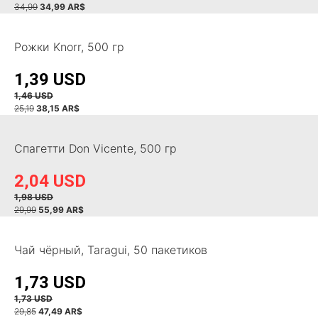
34,99
34,99 AR$
Рожки Knorr, 500 гр
1,39 USD
1,46 USD
25,19
38,15 AR$
Спагетти Don Vicente, 500 гр
2,04 USD
1,98 USD
29,99
55,99 AR$
Чай чёрный, Taragui, 50 пакетиков
1,73 USD
1,73 USD
29,85
47,49 AR$